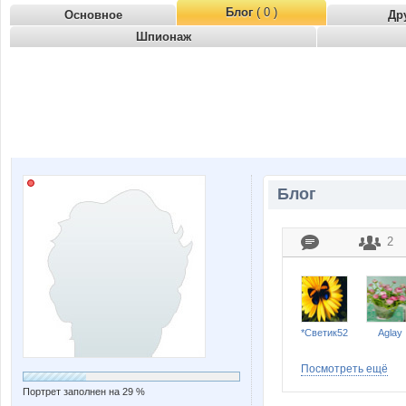
Блог
( 0 )
Основное
Др
Шпионаж
Блог
2
*Светик52
Aglay
Посмотреть ещё
Портрет заполнен на 29 %