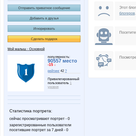
Lonza
Meduza
Этот блог
Отправить приватное сообщение
блогеров
.
Добавить в друзья
Игнорировать
Stella69
Tredda
Посетит
Сделать подарок
Мой малыш - Основной
ksysa
mama
популярность:
Посмотре
90557 место
-15 ↓
рейтинг
42
?
Привилегированный
пользователь
1
Алешенька
Бусик
уровня
Статистика портрета:
Лагранж
ЛавИз
сейчас просматривают портрет - 0
зарегистрированные пользователи
посетившие портрет за 7 дней - 0